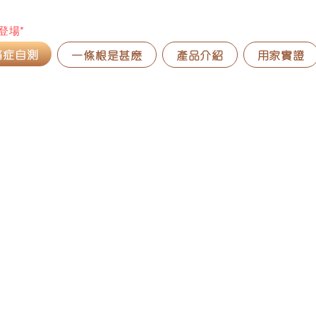
新登場*
痛症自測
一條根是甚麽
產品介紹
用家實證