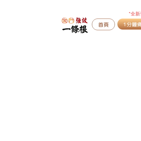
​ *全
1分鐘
首頁